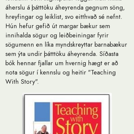
áherslu á þátttöku áheyrenda gegnum söng,
hreyfingar og leiklist, svo eitthvað sé nefnt.
Hún hefur gefið út margar bækur sem
innihalda sögur og leiðbeiningar fyrir
sögumenn en líka myndskreyttar barnabækur
sem ýta undir þátttöku áheyrenda. Síðasta
bók hennar fjallar um hvernig hægt er að
nota sögur í kennslu og heitir "Teaching
With Story".