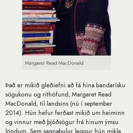
Margaret Read MacDonald
Það er mikið gleðiefni að fá hina bandarísku
sögukonu og rithöfund, Margaret Read
MacDonald, til landsins (nú í september
2014). Hún hefur ferðast mikið um heiminn
og vinnur með þjóðsögur frá hinum ýmsu
löndum. Sem sagnaþulur leggur hún mikla