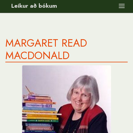
Leikur að bókum
MARGARET READ
MACDONALD